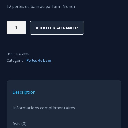
12 perles de bain au parfum : Monoï
initial
actuel
était :
est :
quantité
AJOUTER AU PANIER
12,00 €.
8,00 €.
de
Perles
de
bain
UGS :
BAI-006
Monoï
Catégorie :
Perles de bain
Description
Informations complémentaires
Avis (0)