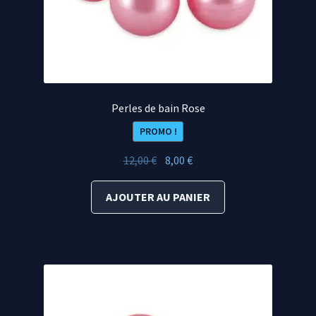
Perles de bain Rose
PROMO !
Le
Le
12,00
€
8,00
€
prix
prix
initial
actuel
AJOUTER AU PANIER
était :
est :
12,00 €.
8,00 €.