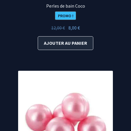
Perles de bain Coco
PROMO !
Le
Le
12,00
€
8,00
€
prix
prix
initial
actuel
AJOUTER AU PANIER
était :
est :
12,00 €.
8,00 €.