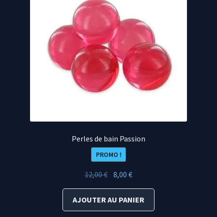
Perles de bain Passion
PROMO !
Le
Le
12,00
€
8,00
€
prix
prix
initial
actuel
AJOUTER AU PANIER
était :
est :