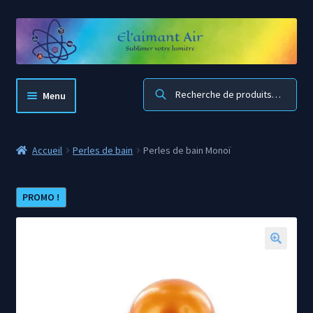
Aller
Aller
à
au
la
contenu
navigation
Recherche
Menu
El’aimant Air
Accueil
Perles de bain
Perles de bain Monoï
Accueil boutique
PROMO !
Mon compte
Panier
🔍
Blog