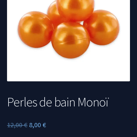
Propriétés des minéraux
Perles de bain Monoï
Le
Le
12,00
€
8,00
€
prix
prix