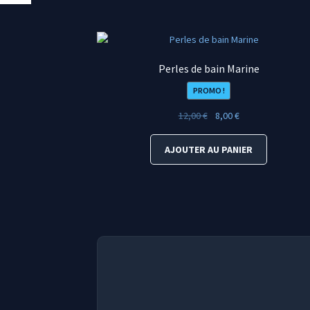
Perles de bain Marine
PROMO !
Le
Le
12,00
€
8,00
€
prix
prix
initial
actuel
AJOUTER AU PANIER
était :
est :
12,00 €.
8,00 €.