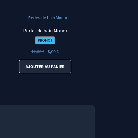
Perles de bain Monoï
PROMO !
Le
Le
12,00
€
8,00
€
prix
prix
initial
actuel
AJOUTER AU PANIER
était :
est :
12,00 €.
8,00 €.