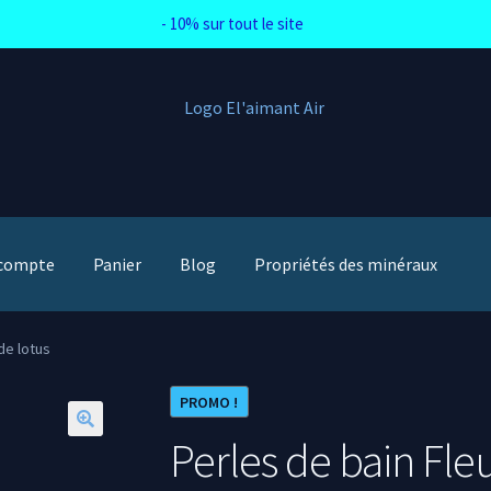
- 10% sur tout le site
compte
Panier
Blog
Propriétés des minéraux
de lotus
PROMO !
Perles de bain Fleu
🔍