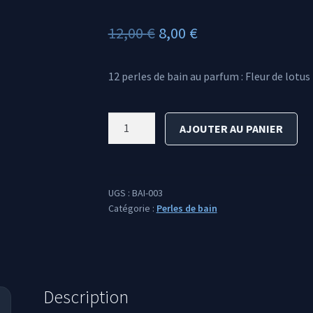
Le
Le
12,00
€
8,00
€
prix
prix
12 perles de bain au parfum : Fleur de lotus
initial
actuel
était :
est :
quantité
AJOUTER AU PANIER
12,00 €.
8,00 €.
de
Perles
de
bain
UGS :
BAI-003
Fleur
Catégorie :
Perles de bain
de
lotus
Description