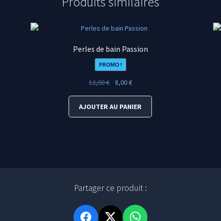
Produits similaires
Perles de bain Passion
PROMO !
Le
Le
12,00
€
8,00
€
prix
prix
initial
actuel
AJOUTER AU PANIER
était :
est :
12,00 €.
8,00 €.
Partager ce produit :