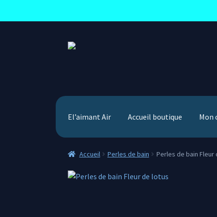
Aller
Aller
à
au
la
contenu
navigation
El’aimant Air
Accueil boutique
Mon 
Accueil
Perles de bain
Perles de bain Fleur 