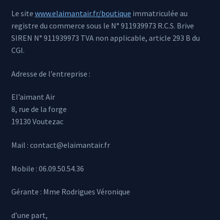
Propriétés des minéraux
Le site
www.elaimantair.fr/boutique
immatriculée au
registre du commerce sous le N° 911939973 R.C.S. Brive
SIREN N° 911939973 TVA non applicable, article 293 B du
CGI.
Adresse de l’entreprise :
El’aimant Air
8, rue de la forge
19130 Voutezac
Mail : contact@elaimantair.fr
Mobile : 06.09.50.54.36
Gérante : Mme Rodrigues Véronique
d’une part,