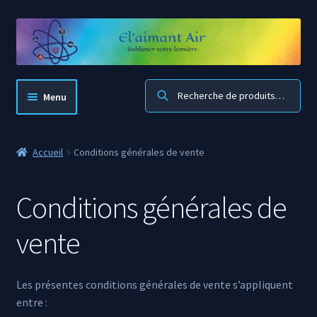
Aller
Aller
à
au
la
contenu
navigation
Recherche
Menu
El’aimant Air
Accueil
Conditions générales de vente
Accueil boutique
Conditions générales de
Mon compte
vente
Panier
Blog
Les présentes conditions générales de vente s’appliquent
entre :