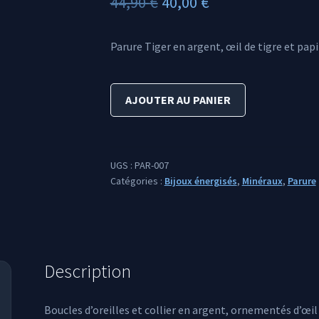
Le
Le
44,90
€
40,00
€
prix
prix
Parure Tiger en argent, œil de tigre et pap
initial
actuel
était :
est :
quantité
AJOUTER AU PANIER
44,90 €.
40,00 €.
de
Parure
Tiger
UGS :
PAR-007
Catégories :
Bijoux énergisés
,
Minéraux
,
Parure
Description
Boucles d’oreilles et collier en argent, ornementés d’œil 