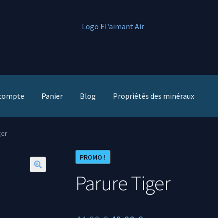
compte
Panier
Blog
Propriétés des minéraux
ger
PROMO !
Parure Tiger
🔍