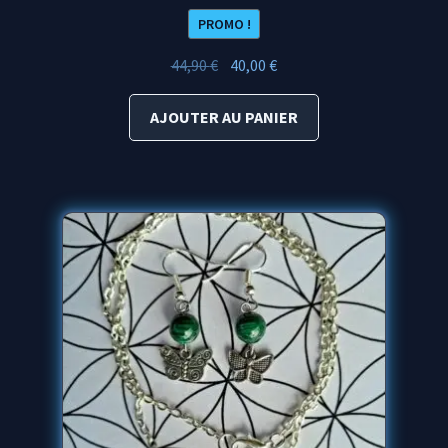
PROMO !
Le
Le
44,90
€
40,00
€
prix
prix
initial
actuel
AJOUTER AU PANIER
était :
est :
44,90 €.
40,00 €.