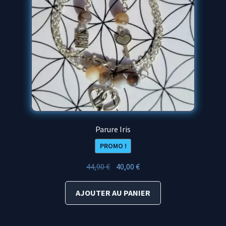
Parure Iris
PROMO !
Le
Le
44,90
€
40,00
€
prix
prix
initial
actuel
AJOUTER AU PANIER
était :
est :
44,90 €.
40,00 €.