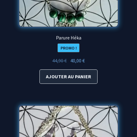
Parure Héka
PROMO !
Le
Le
44,90
€
40,00
€
prix
prix
initial
actuel
AJOUTER AU PANIER
était :
est :
44,90 €.
40,00 €.