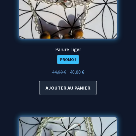
Parure Tiger
PROMO !
Le
Le
44,90
€
40,00
€
prix
prix
initial
actuel
AJOUTER AU PANIER
était :
est :
44,90 €.
40,00 €.