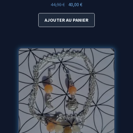
Le
Le
44,90
€
40,00
€
prix
prix
initial
actuel
AJOUTER AU PANIER
était :
est :
44,90 €.
40,00 €.