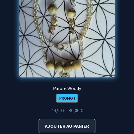
Parure Woody
PROMO !
Le
Le
44,90
€
40,00
€
prix
prix
initial
actuel
AJOUTER AU PANIER
était :
est :