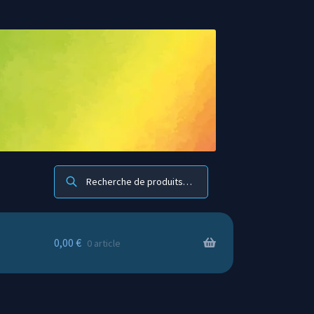
Recherche
0,00
€
0 article