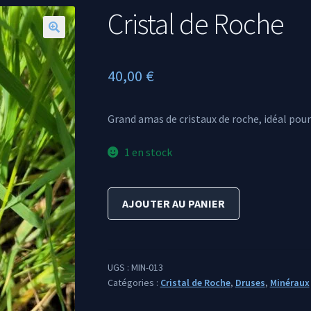
Cristal de Roche
🔍
40,00
€
Grand amas de cristaux de roche, idéal po
1 en stock
quantité
AJOUTER AU PANIER
de
Cristal
de
Roche
UGS :
MIN-013
Catégories :
Cristal de Roche
,
Druses
,
Minéraux