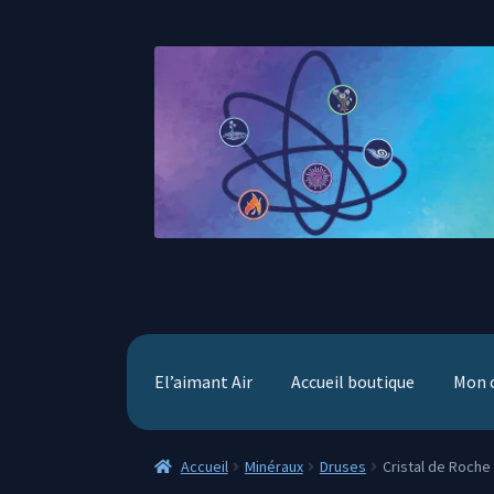
Aller
Aller
à
au
la
contenu
navigation
El’aimant Air
Accueil boutique
Mon 
Accueil
Minéraux
Druses
Cristal de Roche