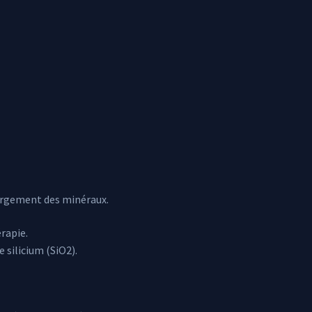
chargement des minéraux.
rapie.
e silicium (SiO2).