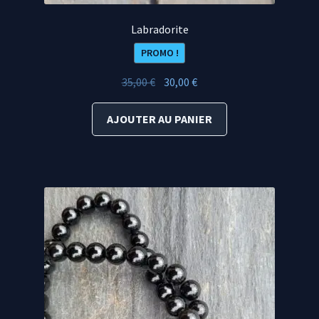
Labradorite
PROMO !
Le
Le
35,00
€
30,00
€
prix
prix
initial
actuel
AJOUTER AU PANIER
était :
est :
35,00 €.
30,00 €.