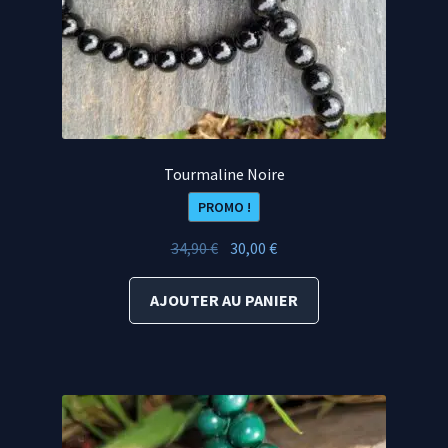
Tourmaline Noire
PROMO !
Le
Le
34,90
€
30,00
€
prix
prix
initial
actuel
AJOUTER AU PANIER
était :
est :
34,90 €.
30,00 €.