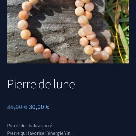
Propriétés des minéraux
Pierre de lune
Le
Le
35,00
€
30,00
€
prix
prix
Pierre du chakra sacré.
initial
actuel
Pierre qui favorise l’énergie Yin.