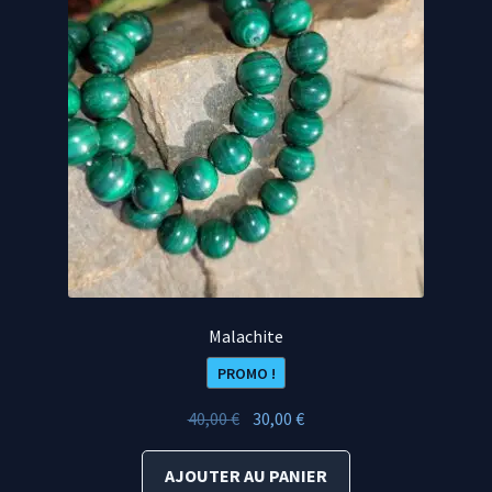
Malachite
PROMO !
Le
Le
40,00
€
30,00
€
prix
prix
initial
actuel
AJOUTER AU PANIER