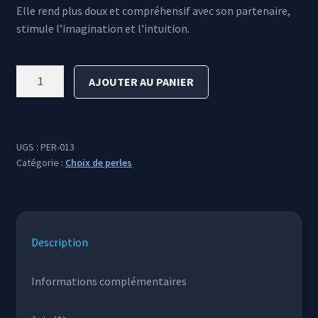
était :
est :
Elle rend plus doux et compréhensif avec son partenaire,
stimule l’imagination et l’intuition.
35,00 €.
30,00 €.
quantité
AJOUTER AU PANIER
de
Pierre
de
lune
UGS :
PER-013
Catégorie :
Choix de perles
Description
Informations complémentaires