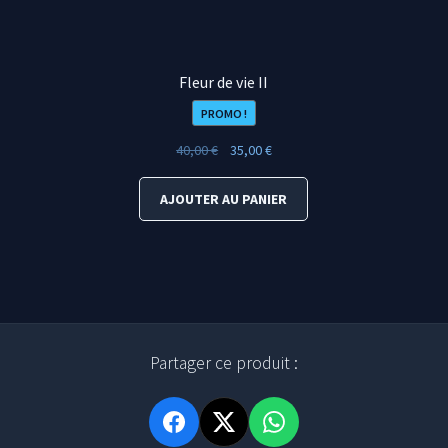
Fleur de vie II
PROMO !
Le
Le
40,00
€
35,00
€
prix
prix
initial
actuel
AJOUTER AU PANIER
était :
est :
40,00 €.
35,00 €.
Partager ce produit :