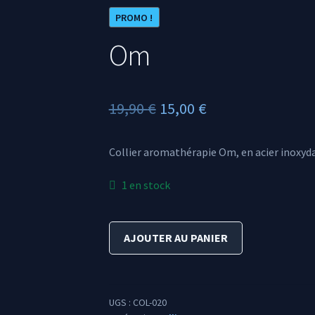
PROMO !
Om
Le
Le
19,90
€
15,00
€
prix
prix
Collier aromathérapie Om, en acier inoxyd
initial
actuel
était :
est :
1 en stock
19,90 €.
15,00 €.
quantité
AJOUTER AU PANIER
de
Om
UGS :
COL-020