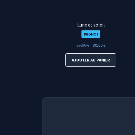
Lune et soleil
PROMO !
Le
Le
35,90
€
30,00
€
prix
prix
initial
actuel
AJOUTER AU PANIER
était :
est :
35,90 €.
30,00 €.