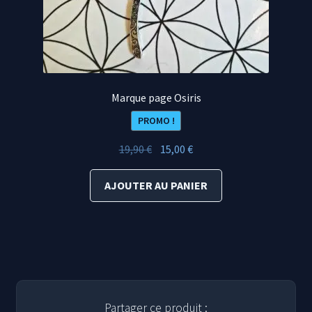
Marque page Osiris
PROMO !
Le
Le
19,90
€
15,00
€
prix
prix
initial
actuel
AJOUTER AU PANIER
était :
est :
19,90 €.
15,00 €.
Partager ce produit :