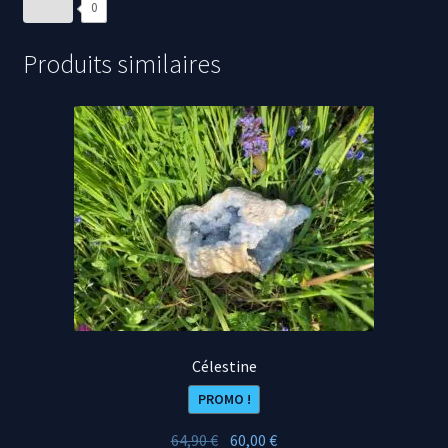
0
Produits similaires
Célestine
PROMO !
Le
Le
64,90
€
60,00
€