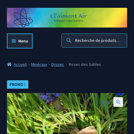
Aller
Aller
à
au
la
contenu
navigation
Recherche
Menu
El’aimant Air
Accueil
Minéraux
Druses
Roses des Sables
Accueil boutique
PROMO !
Mon compte
Panier
🔍
Blog