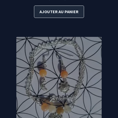
prix
prix
initial
actuel
AJOUTER AU PANIER
était :
est :
64,90 €.
60,00 €.