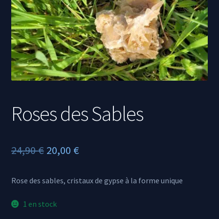
Propriétés des minéraux
Roses des Sables
Le
Le
24,90
€
20,00
€
prix
prix
Rose des sables, cristaux de gypse à la forme unique
initial
actuel
était :
est :
1 en stock