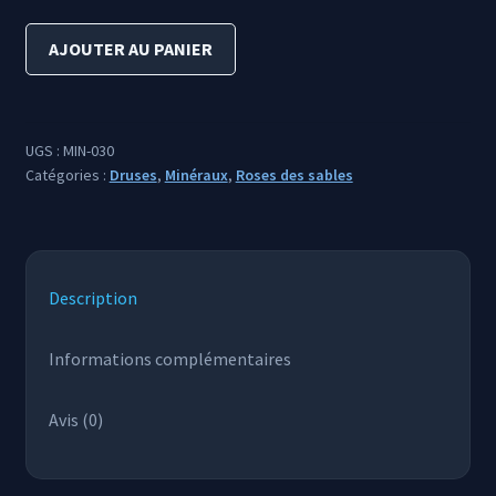
24,90 €.
20,00 €.
quantité
AJOUTER AU PANIER
de
Roses
des
Sables
UGS :
MIN-030
Catégories :
Druses
,
Minéraux
,
Roses des sables
Description
Informations complémentaires
Avis (0)