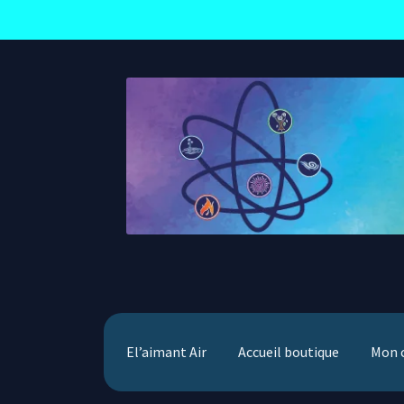
Aller
Aller
à
au
la
contenu
navigation
El’aimant Air
Accueil boutique
Mon 