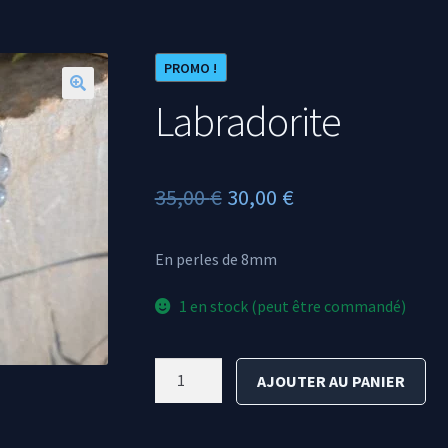
PROMO !
Labradorite
🔍
Le
Le
35,00
€
30,00
€
prix
prix
En perles de 8mm
initial
actuel
était :
est :
1 en stock (peut être commandé)
35,00 €.
30,00 €.
quantité
AJOUTER AU PANIER
de
Labradorite