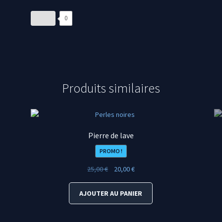
0
Produits similaires
Pierre de lave
PROMO !
Le
Le
25,00
€
20,00
€
prix
prix
initial
actuel
AJOUTER AU PANIER
était :
est :
25,00 €.
20,00 €.