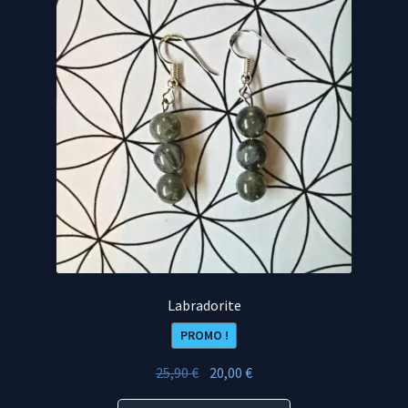
Labradorite
PROMO !
Le
Le
25,90
€
20,00
€
prix
prix