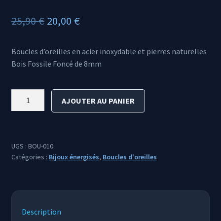
Le
Le
25,90
€
20,00
€
prix
prix
Boucles d’oreilles en acier inoxydable et pierres naturelles
initial
actuel
Bois Fossile Foncé de 8mm
était :
est :
25,90 €.
20,00 €.
quantité
AJOUTER AU PANIER
de
Bois
Fossilisé
Foncé
UGS :
BOU-010
Catégories :
Bijoux énergisés
,
Boucles d'oreilles
Description