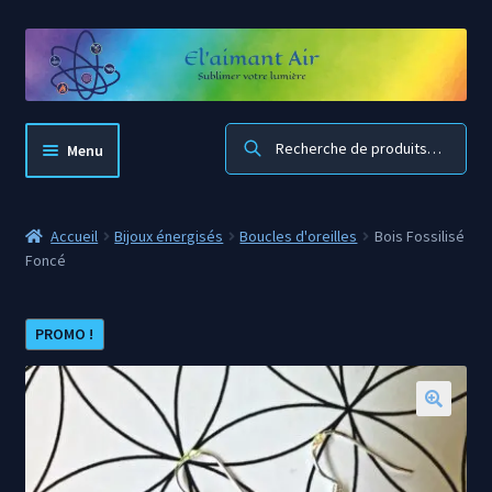
Aller
Aller
à
au
la
contenu
navigation
Recherche
Menu
El’aimant Air
Accueil
Bijoux énergisés
Boucles d'oreilles
Bois Fossilisé
Foncé
Accueil boutique
Mon compte
PROMO !
Panier
🔍
Blog