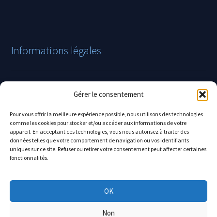
Informations légales
Mentions légales
Gérer le consentement
Politique de confidentialité
Pour vous offrir la meilleure expérience possible, nous utilisons des technologies
Conditions générales de vente
comme les cookies pour stocker et/ou accéder aux informations de votre
appareil. En acceptant ces technologies, vous nous autorisez à traiter des
données telles que votre comportement de navigation ou vos identifiants
Politique en matière de remboursement et de retour
uniques sur ce site. Refuser ou retirer votre consentement peut affecter certaines
fonctionnalités.
OK
© Boutique El'aimant Air 2026
Non