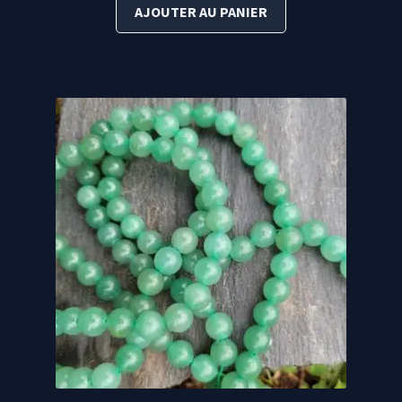
initial
actuel
AJOUTER AU PANIER
était :
est :
25,90 €.
20,00 €.