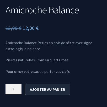
Amicroche Balance
Le
Le
15,00
€
12,00
€
prix
prix
Amicroche Balance Perles en bois de hêtre avec signe
initial
actuel
astrologique balance
était :
est :
Pierres naturelles 8mm en quartz rose
15,00 €.
12,00 €.
Pour orner votre sac ou porter vos clefs
quantité
AJOUTER AU PANIER
de
Amicroche
Balance