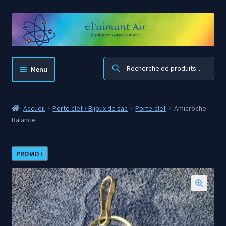
Aller
Aller
à
au
la
contenu
navigation
Recherche
Menu
El’aimant Air
Accueil
Porte clef / Bijoux de sac
Porte-clef
Amicroche
Balance
Accueil boutique
Mon compte
PROMO !
Panier
🔍
Blog