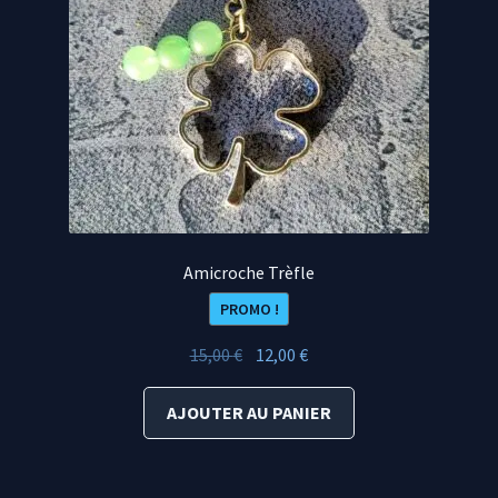
Amicroche Trèfle
PROMO !
Le
Le
15,00
€
12,00
€
prix
prix
initial
actuel
AJOUTER AU PANIER
était :
est :
15,00 €.
12,00 €.