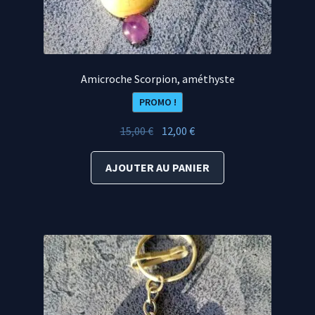
Amicroche Scorpion, améthyste
PROMO !
Le
Le
15,00
€
12,00
€
prix
prix
initial
actuel
AJOUTER AU PANIER
était :
est :
15,00 €.
12,00 €.