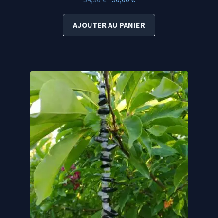
prix
prix
initial
actuel
AJOUTER AU PANIER
était :
est :
34,90 €.
30,00 €.