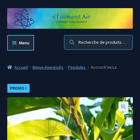
Aller
Aller
à
au
la
contenu
navigation
Recherche
Menu
El’aimant Air
Accueil
Bijoux énergisés
Pendules
Accroch’mi La
Accueil boutique
PROMO !
Mon compte
Panier
🔍
Blog