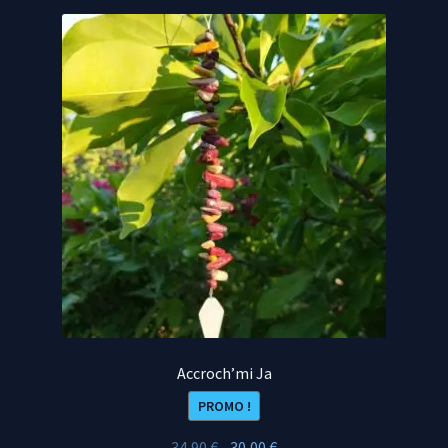
Accroch’mi Ja
PROMO !
Le
Le
34,90
€
30,00
€