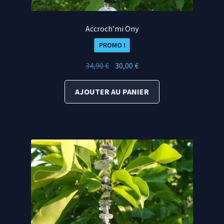
Accroch’mi Ony
PROMO !
Le
Le
34,90
€
30,00
€
prix
prix
initial
actuel
AJOUTER AU PANIER
était :
est :
34,90 €.
30,00 €.