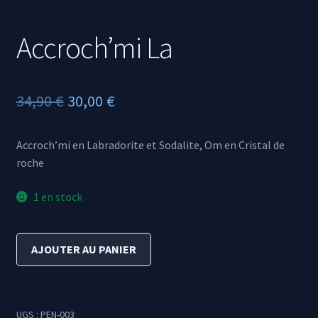
Accroch’mi La
Le
Le
34,90
€
30,00
€
prix
prix
Accroch’mi en Labradorite et Sodalite, Om en Cristal de
initial
actuel
roche
était :
est :
1 en stock
34,90 €.
30,00 €.
quantité
AJOUTER AU PANIER
de
Accroch'mi
La
UGS :
PEN-003