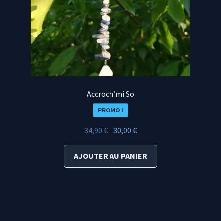
Accroch’mi So
PROMO !
Le
Le
34,90
€
30,00
€
prix
prix
initial
actuel
AJOUTER AU PANIER
était :
est :
34,90 €.
30,00 €.