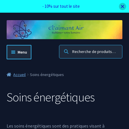
- 10% sur tout le site
Aller
Aller
à
au
la
contenu
navigation
Recherche
Menu
El’aimant Air
Accueil
Soins énergétiques
Accueil boutique
Soins énergétiques
Mon compte
Panier
Les soins énergétiques sont des pratiques visant à
Blog